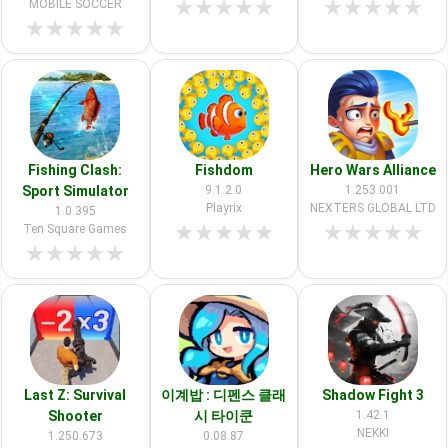
★
★
★
★
★
★
★
★
★
★
MOBILE SOCCER
★
★
★
★
★
Fishing Clash:
Fishdom
Hero Wars Alliance
Sport Simulator
9.1.2.0
1.253.001
Playrix
NEXTERS GLOBAL LTD
1.0.395
★
★
★
★
★
★
★
★
★
★
Ten Square Games
★
★
★
★
★
Last Z: Survival
이계밥 : 디펜스 클래
Shadow Fight 3
Shooter
시 타이쿤
1.42.1
NEKKI
1.250.673
0.08.87