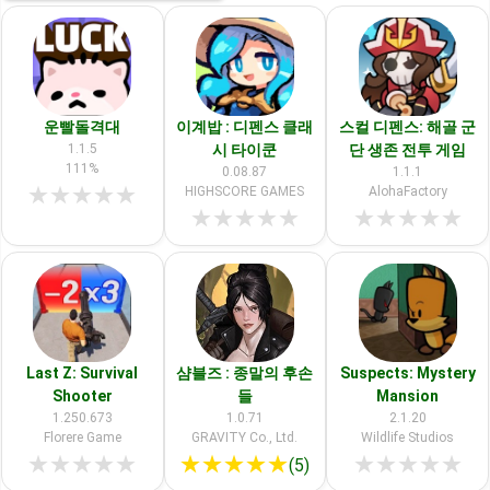
운빨돌격대
이계밥 : 디펜스 클래
스컬 디펜스: 해골 군
1.1.5
시 타이쿤
단 생존 전투 게임
111%
0.08.87
1.1.1
★
★
★
★
★
HIGHSCORE GAMES
AlohaFactory
★
★
★
★
★
★
★
★
★
★
Last Z: Survival
샴블즈 : 종말의 후손
Suspects: Mystery
Shooter
들
Mansion
1.250.673
1.0.71
2.1.20
Florere Game
GRAVITY Co., Ltd.
Wildlife Studios
★
★
★
★
★
★
★
★
★
★
★
★
★
★
★
(5)