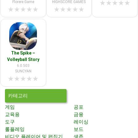
★
★
★
★
★
Florere Game
HIGHSCORE GAMES
★
★
★
★
★
★
★
★
★
★
The Spike –
Volleyball Story
6.0.503
SUNCYAN
★
★
★
★
★
카테고리
게임
공포
교육용
금융
도구
레이싱
롤플레잉
보드
비디오 플레이어 및 편집기
생존