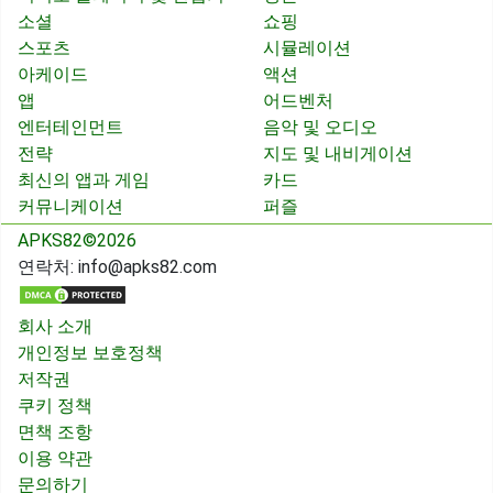
소셜
쇼핑
스포츠
시뮬레이션
아케이드
액션
앱
어드벤처
엔터테인먼트
음악 및 오디오
전략
지도 및 내비게이션
최신의 앱과 게임
카드
커뮤니케이션
퍼즐
APKS82©2026
연락처:
info@apks82.com
회사 소개
개인정보 보호정책
저작권
쿠키 정책
면책 조항
이용 약관
문의하기