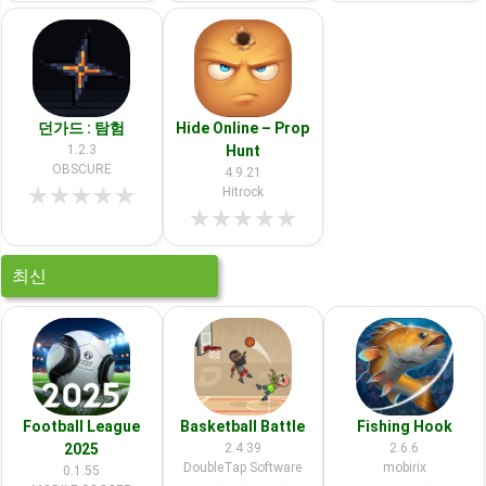
던가드 : 탐험
Hide Online – Prop
1.2.3
Hunt
OBSCURE
4.9.21
★
★
★
★
★
Hitrock
★
★
★
★
★
최신
Football League
Basketball Battle
Fishing Hook
2025
2.4.39
2.6.6
DoubleTap Software
mobirix
0.1.55